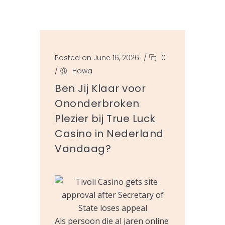
Posted on June 16, 2026
/
0
/
Hawa
Ben Jij Klaar voor
Ononderbroken
Plezier bij True Luck
Casino in Nederland
Vandaag?
Als persoon die al jaren online