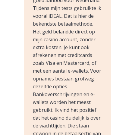
goed aanbod voor Nederland.
Tijdens mijn tests gebruikte ik
vooral iDEAL. Dat is hier de
bekendste betaalmethode.
Het geld belandde direct op
mijn casino account, zonder
extra kosten. Je kunt ook
afrekenen met creditcards
zoals Visa en Mastercard, of
met een aantal e-wallets. Voor
opnames bestaan grofweg
dezelfde opties.
Bankoverschrijvingen en e-
wallets worden het meest
gebruikt. Ik vind het positief
dat het casino duidelijk is over
de wachttijden. Die staan
gewoon in de betaalsectie van