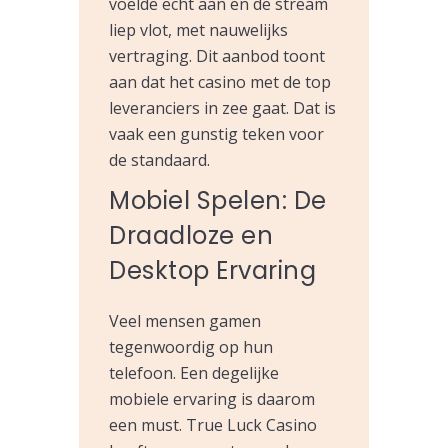
voelde echt aan en de stream
liep vlot, met nauwelijks
vertraging. Dit aanbod toont
aan dat het casino met de top
leveranciers in zee gaat. Dat is
vaak een gunstig teken voor
de standaard.
Mobiel Spelen: De
Draadloze en
Desktop Ervaring
Veel mensen gamen
tegenwoordig op hun
telefoon. Een degelijke
mobiele ervaring is daarom
een must. True Luck Casino