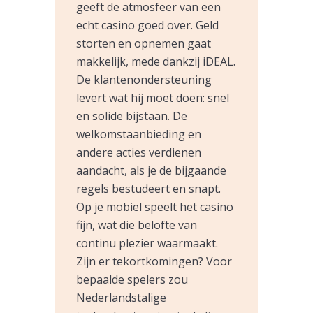
geeft de atmosfeer van een
echt casino goed over. Geld
storten en opnemen gaat
makkelijk, mede dankzij iDEAL.
De klantenondersteuning
levert wat hij moet doen: snel
en solide bijstaan. De
welkomstaanbieding en
andere acties verdienen
aandacht, als je de bijgaande
regels bestudeert en snapt.
Op je mobiel speelt het casino
fijn, wat die belofte van
continu plezier waarmaakt.
Zijn er tekortkomingen? Voor
bepaalde spelers zou
Nederlandstalige