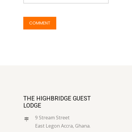
THE HIGHBRIDGE GUEST
LODGE
9 Stream Street
East Legon Accra, Ghana.