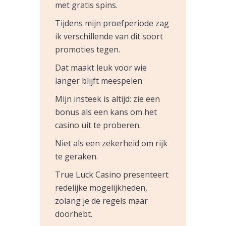
met gratis spins.
Tijdens mijn proefperiode zag
ik verschillende van dit soort
promoties tegen.
Dat maakt leuk voor wie
langer blijft meespelen.
Mijn insteek is altijd: zie een
bonus als een kans om het
casino uit te proberen.
Niet als een zekerheid om rijk
te geraken.
True Luck Casino presenteert
redelijke mogelijkheden,
zolang je de regels maar
doorhebt.