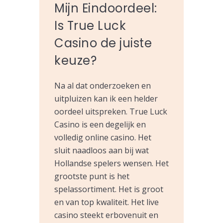
Mijn Eindoordeel:
Is True Luck
Casino de juiste
keuze?
Na al dat onderzoeken en
uitpluizen kan ik een helder
oordeel uitspreken. True Luck
Casino is een degelijk en
volledig online casino. Het
sluit naadloos aan bij wat
Hollandse spelers wensen. Het
grootste punt is het
spelassortiment. Het is groot
en van top kwaliteit. Het live
casino steekt erbovenuit en