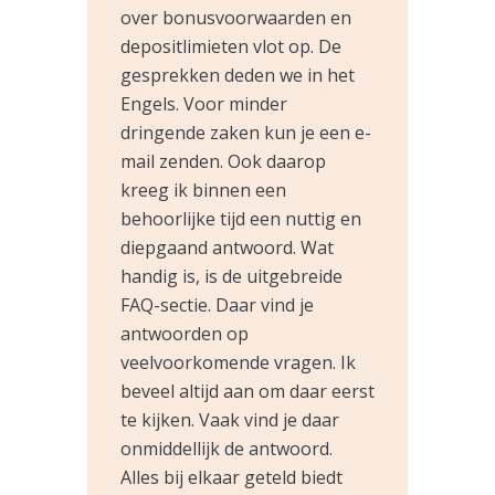
over bonusvoorwaarden en
depositlimieten vlot op. De
gesprekken deden we in het
Engels. Voor minder
dringende zaken kun je een e-
mail zenden. Ook daarop
kreeg ik binnen een
behoorlijke tijd een nuttig en
diepgaand antwoord. Wat
handig is, is de uitgebreide
FAQ-sectie. Daar vind je
antwoorden op
veelvoorkomende vragen. Ik
beveel altijd aan om daar eerst
te kijken. Vaak vind je daar
onmiddellijk de antwoord.
Alles bij elkaar geteld biedt