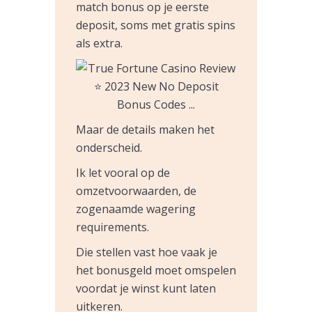
match bonus op je eerste
deposit, soms met gratis spins
als extra.
Maar de details maken het
onderscheid.
Ik let vooral op de
omzetvoorwaarden, de
zogenaamde wagering
requirements.
Die stellen vast hoe vaak je
het bonusgeld moet omspelen
voordat je winst kunt laten
uitkeren.