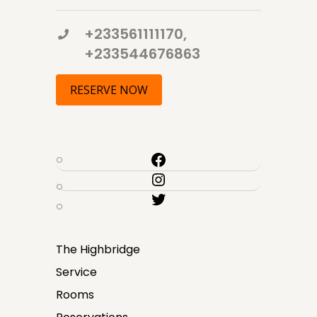
+233561111170,
+233544676863
RESERVE NOW
The Highbridge
Service
Rooms