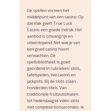
De spellen vormen het
middelpunt van een casino. Op
dat vlak geeft True Luck
Casino een goede indruk. Het
aanbod is omvangrijk en
uiteenlopend. Net wat je van
een goed casino hoort
verwachten. De
spelbibliotheek is goed
geordend in rubrieken: slots,
tafelspellen, live casino en
jackpots. Bij de slots staan
honderden titels. Van
traditionele fruitautomaten
tot hedendaagse video slots
met complexe bonusrondes. Ik