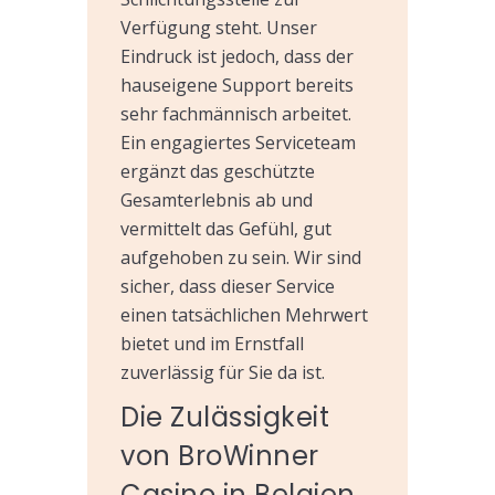
Verfügung steht. Unser
Eindruck ist jedoch, dass der
hauseigene Support bereits
sehr fachmännisch arbeitet.
Ein engagiertes Serviceteam
ergänzt das geschützte
Gesamterlebnis ab und
vermittelt das Gefühl, gut
aufgehoben zu sein. Wir sind
sicher, dass dieser Service
einen tatsächlichen Mehrwert
bietet und im Ernstfall
zuverlässig für Sie da ist.
Die Zulässigkeit
von BroWinner
Casino in Belgien