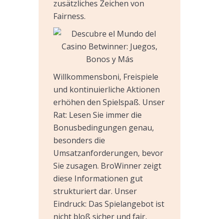
zusätzliches Zeichen von
Fairness.
Willkommensboni, Freispiele
und kontinuierliche Aktionen
erhöhen den Spielspaß. Unser
Rat: Lesen Sie immer die
Bonusbedingungen genau,
besonders die
Umsatzanforderungen, bevor
Sie zusagen. BroWinner zeigt
diese Informationen gut
strukturiert dar. Unser
Eindruck: Das Spielangebot ist
nicht bloß sicher und fair,