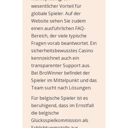
wesentlicher Vorteil für
globale Spieler. Auf der
Website sehen Sie zudem
einen ausführlichen FAQ-
Bereich, der viele typische
Fragen vorab beantwortet. Ein
sicherheitsbewusstes Casino
kennzeichnet auch ein
transparenter Support aus.
Bei BroWinner befindet der
Spieler im Mittelpunkt und das
Team sucht nach Lösungen.
Für belgische Spieler ist es
beruhigend, dass im Ernstfall
die belgische
Glücksspielkommission als
Schlichtungsstelle zur