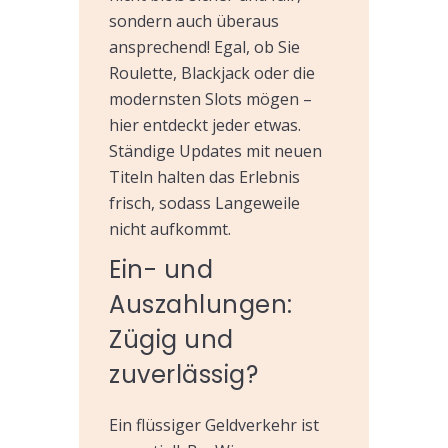
sondern auch überaus
ansprechend! Egal, ob Sie
Roulette, Blackjack oder die
modernsten Slots mögen –
hier entdeckt jeder etwas.
Ständige Updates mit neuen
Titeln halten das Erlebnis
frisch, sodass Langeweile
nicht aufkommt.
Ein- und
Auszahlungen:
Zügig und
zuverlässig?
Ein flüssiger Geldverkehr ist