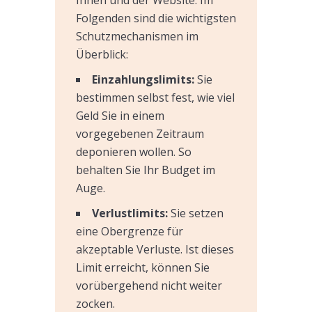
Ihnen und der Website. Im
Folgenden sind die wichtigsten
Schutzmechanismen im
Überblick:
Einzahlungslimits:
Sie
bestimmen selbst fest, wie viel
Geld Sie in einem
vorgegebenen Zeitraum
deponieren wollen. So
behalten Sie Ihr Budget im
Auge.
Verlustlimits:
Sie setzen
eine Obergrenze für
akzeptable Verluste. Ist dieses
Limit erreicht, können Sie
vorübergehend nicht weiter
zocken.