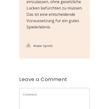
einzulassen, ohne gesetzliche
Lücken befürchten zu müssen.
Das ist eine entscheidende
Voraussetzung für ein gutes
Spielerlebnis.
Water Sports
Leave a Comment