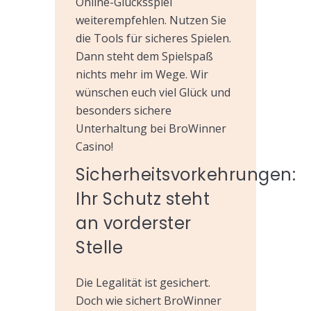
Online-Glücksspiel
weiterempfehlen. Nutzen Sie
die Tools für sicheres Spielen.
Dann steht dem Spielspaß
nichts mehr im Wege. Wir
wünschen euch viel Glück und
besonders sichere
Unterhaltung bei BroWinner
Casino!
Sicherheitsvorkehrungen:
Ihr Schutz steht
an vorderster
Stelle
Die Legalität ist gesichert.
Doch wie sichert BroWinner