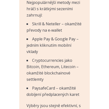
Nejpopulárnější metody mezi
hráči s krátkými sezeními
zahrnují:
Skrill & Neteller – okamžité
převody na e‑wallet
Apple Pay & Google Pay –
jedním kliknutím mobilní
vklady
Cryptocurrencies jako
Bitcoin, Ethereum, Litecoin –
okamžité blockchainové
settlemty
PaysafeCard – okamžité
dobíjení předplacených karet
Výběry jsou stejně efektivní, s