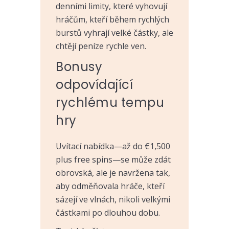
denními limity, které vyhovují
hráčům, kteří během rychlých
burstů vyhrají velké částky, ale
chtějí peníze rychle ven.
Bonusy
odpovídající
rychlému tempu
hry
Uvítací nabídka—až do €1,500
plus free spins—se může zdát
obrovská, ale je navržena tak,
aby odměňovala hráče, kteří
sázejí ve vlnách, nikoli velkými
částkami po dlouhou dobu.