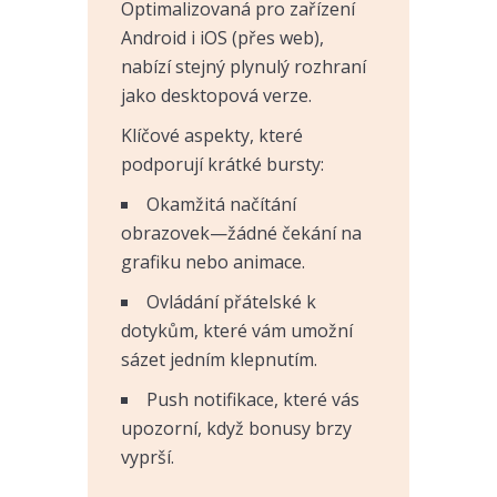
Optimalizovaná pro zařízení
Android i iOS (přes web),
nabízí stejný plynulý rozhraní
jako desktopová verze.
Klíčové aspekty, které
podporují krátké bursty:
Okamžitá načítání
obrazovek—žádné čekání na
grafiku nebo animace.
Ovládání přátelské k
dotykům, které vám umožní
sázet jedním klepnutím.
Push notifikace, které vás
upozorní, když bonusy brzy
vyprší.