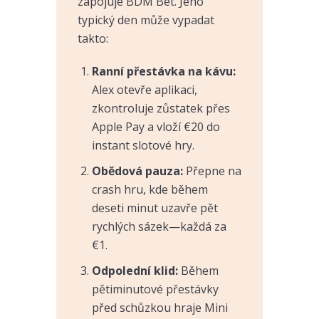
zapojuje BDM Bet. Jeho
typický den může vypadat
takto:
Ranní přestávka na kávu:
Alex otevře aplikaci,
zkontroluje zůstatek přes
Apple Pay a vloží €20 do
instant slotové hry.
Obědová pauza:
Přepne na
crash hru, kde během
deseti minut uzavře pět
rychlých sázek—každá za
€1.
Odpolední klid:
Během
pětiminutové přestávky
před schůzkou hraje Mini