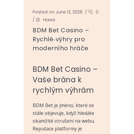
Posted on June 12, 2026
/
0
/
Hawa
BDM Bet Casino –
Rychlé‑výhry pro
moderního hráče
BDM Bet Casino –
Vaše brána k
rychlým výhrám
BDM Bet je jméno, které se
stále objevuje, když hledáte
okamžité vzrušení na webu.
Reputace platformy je