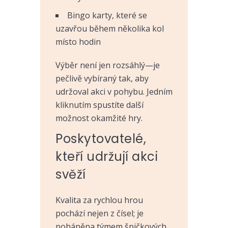
Bingo karty, které se
uzavřou během několika kol
místo hodin
Výběr není jen rozsáhlý—je
pečlivě vybíraný tak, aby
udržoval akci v pohybu. Jedním
kliknutím spustíte další
možnost okamžité hry.
Poskytovatelé,
kteří udržují akci
svěží
Kvalita za rychlou hrou
pochází nejen z čísel; je
poháněna týmem špičkových