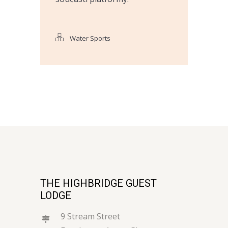
Water Sports
THE HIGHBRIDGE GUEST
LODGE
9 Stream Street