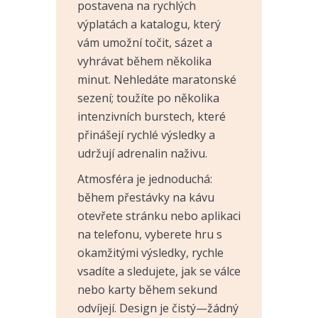
postavena na rychlých
výplatách a katalogu, který
vám umožní točit, sázet a
vyhrávat během několika
minut. Nehledáte maratonské
sezení; toužíte po několika
intenzivních burstech, které
přinášejí rychlé výsledky a
udržují adrenalin naživu.
Atmosféra je jednoduchá:
během přestávky na kávu
otevřete stránku nebo aplikaci
na telefonu, vyberete hru s
okamžitými výsledky, rychle
vsadíte a sledujete, jak se válce
nebo karty během sekund
odvíjejí. Design je čistý—žádný