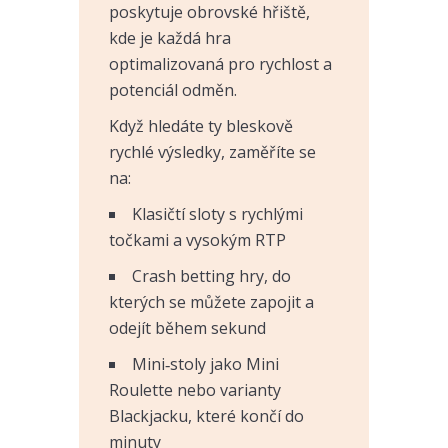
poskytuje obrovské hřiště,
kde je každá hra
optimalizovaná pro rychlost a
potenciál odměn.
Když hledáte ty bleskově
rychlé výsledky, zaměříte se
na:
Klasičtí sloty s rychlými
točkami a vysokým RTP
Crash betting hry, do
kterých se můžete zapojit a
odejít během sekund
Mini‑stoly jako Mini
Roulette nebo varianty
Blackjacku, které končí do
minuty