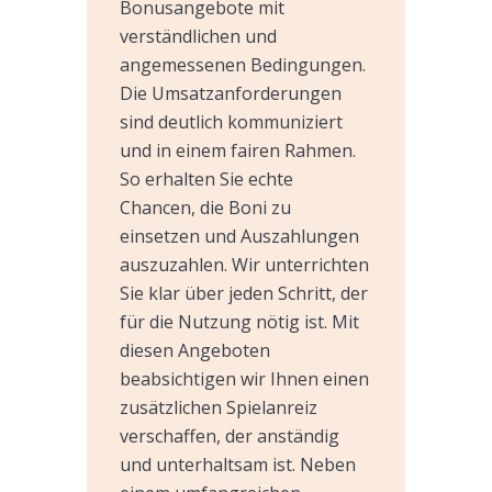
Bonusangebote mit
verständlichen und
angemessenen Bedingungen.
Die Umsatzanforderungen
sind deutlich kommuniziert
und in einem fairen Rahmen.
So erhalten Sie echte
Chancen, die Boni zu
einsetzen und Auszahlungen
auszuzahlen. Wir unterrichten
Sie klar über jeden Schritt, der
für die Nutzung nötig ist. Mit
diesen Angeboten
beabsichtigen wir Ihnen einen
zusätzlichen Spielanreiz
verschaffen, der anständig
und unterhaltsam ist. Neben