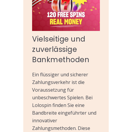
Vielseitige und
zuverlässige
Bankmethoden
Ein flüssiger und sicherer
Zahlungsverkehr ist die
Voraussetzung für
unbeschwertes Spielen. Bei
Lolospin finden Sie eine
Bandbreite eingeführter und
innovativer
Zahlungsmethoden. Diese