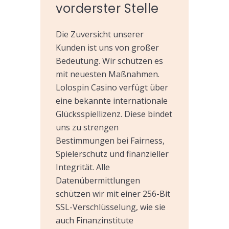
vorderster Stelle
Die Zuversicht unserer
Kunden ist uns von großer
Bedeutung. Wir schützen es
mit neuesten Maßnahmen.
Lolospin Casino verfügt über
eine bekannte internationale
Glücksspiellizenz. Diese bindet
uns zu strengen
Bestimmungen bei Fairness,
Spielerschutz und finanzieller
Integrität. Alle
Datenübermittlungen
schützen wir mit einer 256-Bit
SSL-Verschlüsselung, wie sie
auch Finanzinstitute