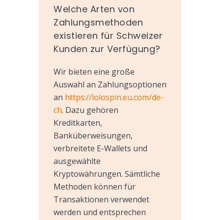
Welche Arten von
Zahlungsmethoden
existieren für Schweizer
Kunden zur Verfügung?
Wir bieten eine große
Auswahl an Zahlungsoptionen
an
https://lolospin.eu.com/de-
ch
. Dazu gehören
Kreditkarten,
Banküberweisungen,
verbreitete E-Wallets und
ausgewählte
Kryptowährungen. Sämtliche
Methoden können für
Transaktionen verwendet
werden und entsprechen