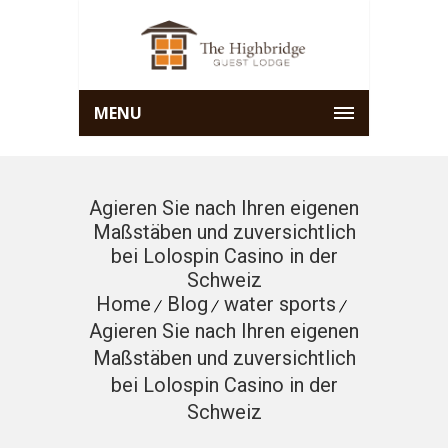
MENU
Agieren Sie nach Ihren eigenen
Maßstäben und zuversichtlich
bei Lolospin Casino in der
Schweiz
Home
Blog
water sports
Agieren Sie nach Ihren eigenen
Maßstäben und zuversichtlich
bei Lolospin Casino in der
Schweiz