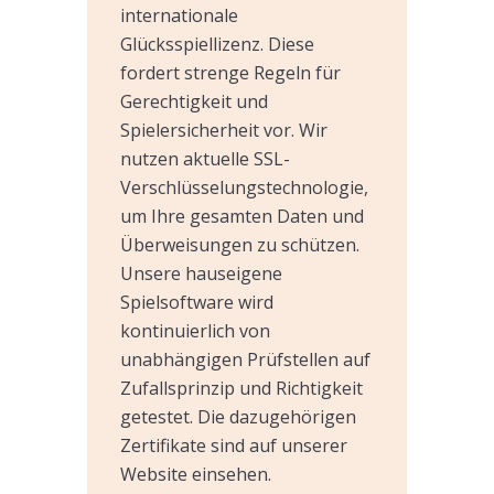
internationale
Glücksspiellizenz. Diese
fordert strenge Regeln für
Gerechtigkeit und
Spielersicherheit vor. Wir
nutzen aktuelle SSL-
Verschlüsselungstechnologie,
um Ihre gesamten Daten und
Überweisungen zu schützen.
Unsere hauseigene
Spielsoftware wird
kontinuierlich von
unabhängigen Prüfstellen auf
Zufallsprinzip und Richtigkeit
getestet. Die dazugehörigen
Zertifikate sind auf unserer
Website einsehen.