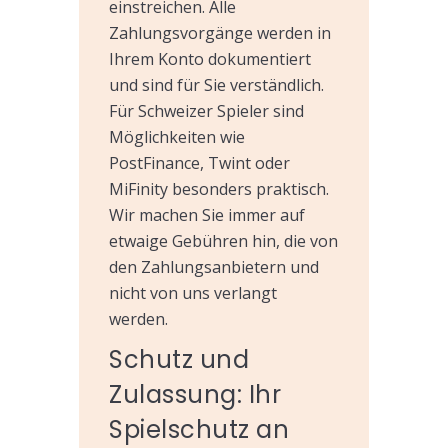
einstreichen. Alle
Zahlungsvorgänge werden in
Ihrem Konto dokumentiert
und sind für Sie verständlich.
Für Schweizer Spieler sind
Möglichkeiten wie
PostFinance, Twint oder
MiFinity besonders praktisch.
Wir machen Sie immer auf
etwaige Gebühren hin, die von
den Zahlungsanbietern und
nicht von uns verlangt
werden.
Schutz und
Zulassung: Ihr
Spielschutz an