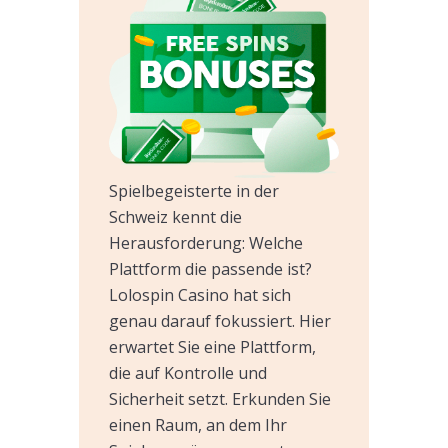
Spielbegeisterte in der
Schweiz kennt die
Herausforderung: Welche
Plattform die passende ist?
Lolospin Casino hat sich
genau darauf fokussiert. Hier
erwartet Sie eine Plattform,
die auf Kontrolle und
Sicherheit setzt. Erkunden Sie
einen Raum, an dem Ihr