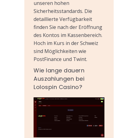
unseren hohen
Sicherheitsstandards. Die
detaillierte Verfügbarkeit
finden Sie nach der Eröffnung
des Kontos im Kassenbereich.
Hoch im Kurs in der Schweiz
sind Möglichkeiten wie
PostFinance und Twint.
Wie lange dauern
Auszahlungen bei
Lolospin Casino?