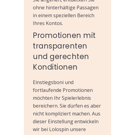
ohne hinterhältige Passagen
in einem speziellen Bereich
Ihres Kontos.
Promotionen mit
transparenten
und gerechten
Konditionen
Einstiegsboni und
fortlaufende Promotionen
möchten Ihr Spielerlebnis
bereichern. Sie dürfen es aber
nicht kompliziert machen. Aus
dieser Einstellung entwickeln
wir bei Lolospin unsere