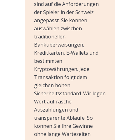
sind auf die Anforderungen
der Spieler in der Schweiz
angepasst. Sie können
auswählen zwischen
traditionellen
Banküberweisungen,
Kreditkarten, E-Wallets und
bestimmten
Kryptowährungen. Jede
Transaktion folgt dem
gleichen hohen
Sicherheitsstandard. Wir legen
Wert auf rasche
Auszahlungen und
transparente Abläufe. So
können Sie Ihre Gewinne
ohne lange Wartezeiten