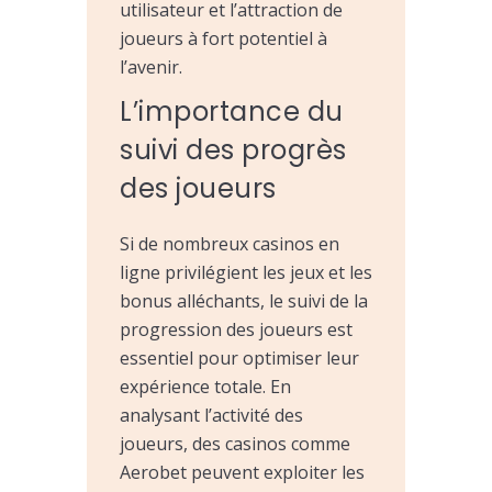
utilisateur et l’attraction de
joueurs à fort potentiel à
l’avenir.
L’importance du
suivi des progrès
des joueurs
Si de nombreux casinos en
ligne privilégient les jeux et les
bonus alléchants, le suivi de la
progression des joueurs est
essentiel pour optimiser leur
expérience totale. En
analysant l’activité des
joueurs, des casinos comme
Aerobet peuvent exploiter les