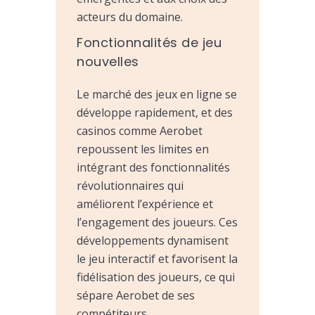
acteurs du domaine.
Fonctionnalités de jeu
nouvelles
Le marché des jeux en ligne se
développe rapidement, et des
casinos comme Aerobet
repoussent les limites en
intégrant des fonctionnalités
révolutionnaires qui
améliorent l’expérience et
l’engagement des joueurs. Ces
développements dynamisent
le jeu interactif et favorisent la
fidélisation des joueurs, ce qui
sépare Aerobet de ses
compétiteurs.