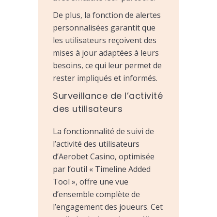
De plus, la fonction de alertes
personnalisées garantit que
les utilisateurs reçoivent des
mises à jour adaptées à leurs
besoins, ce qui leur permet de
rester impliqués et informés.
Surveillance de l’activité
des utilisateurs
La fonctionnalité de suivi de
l’activité des utilisateurs
d’Aerobet Casino, optimisée
par l’outil « Timeline Added
Tool », offre une vue
d’ensemble complète de
l’engagement des joueurs. Cet