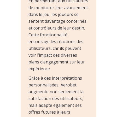
En permettant aux utilisateurs
de monitorer leur avancement
dans le jeu, les joueurs se
sentent davantage concernés
et contrôleurs de leur destin.
Cette fonctionnalité
encourage les réactions des
utilisateurs, car ils peuvent
voir l’impact des diverses
plans d’engagement sur leur
expérience.
Grâce à des interprétations
personnalisées, Aerobet
augmente non seulement la
satisfaction des utilisateurs,
mais adapte également ses
offres futures à leurs