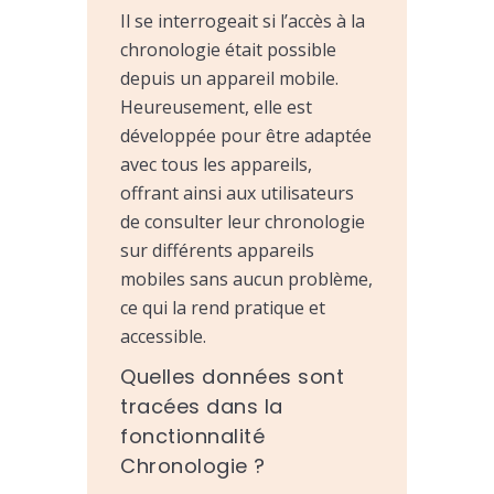
Il se interrogeait si l’accès à la
chronologie était possible
depuis un appareil mobile.
Heureusement, elle est
développée pour être adaptée
avec tous les appareils,
offrant ainsi aux utilisateurs
de consulter leur chronologie
sur différents appareils
mobiles sans aucun problème,
ce qui la rend pratique et
accessible.
Quelles données sont
tracées dans la
fonctionnalité
Chronologie ?