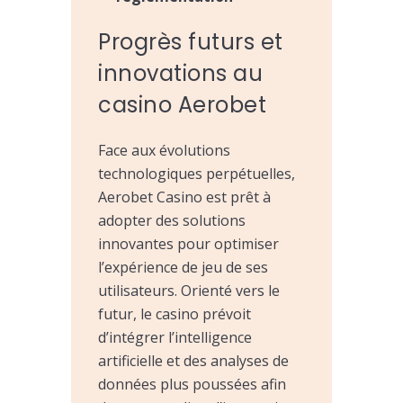
Progrès futurs et
innovations au
casino Aerobet
Face aux évolutions
technologiques perpétuelles,
Aerobet Casino est prêt à
adopter des solutions
innovantes pour optimiser
l’expérience de jeu de ses
utilisateurs. Orienté vers le
futur, le casino prévoit
d’intégrer l’intelligence
artificielle et des analyses de
données plus poussées afin