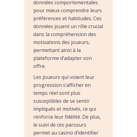
données comportementales
pour mieux comprendre leurs
préférences et habitudes. Ces
données jouent un rôle crucial
dans la compréhension des
motivations des joueurs,
permettant ainsi à la
plateforme d’adapter son
offre.
Les joueurs qui voient leur
progression s’afficher en
temps réel sont plus
susceptibles de se sentir
impliqués et motivés, ce qui
renforce leur fidélité. De plus,
le suivi de ces parcours
permet au casino d’identifier