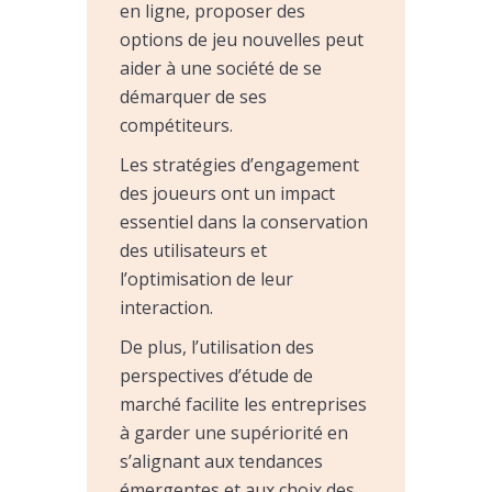
en ligne, proposer des
options de jeu nouvelles peut
aider à une société de se
démarquer de ses
compétiteurs.
Les stratégies d’engagement
des joueurs ont un impact
essentiel dans la conservation
des utilisateurs et
l’optimisation de leur
interaction.
De plus, l’utilisation des
perspectives d’étude de
marché facilite les entreprises
à garder une supériorité en
s’alignant aux tendances
émergentes et aux choix des