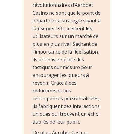
révolutionnaires d’Aerobet
Casino ne sont que le point de
départ de sa stratégie visant à
conserver efficacement les
utilisateurs sur un marché de
plus en plus rival. Sachant de
l’importance de la fidélisation,
ils ont mis en place des
tactiques sur mesure pour
encourager les joueurs à
revenir. Grâce à des
réductions et des
récompenses personnalisées,
ils fabriquent des interactions
uniques qui trouvent un écho
auprès de leur public.
De plus, Aerobet Casino