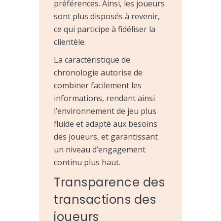
préférences. Ainsi, les joueurs
sont plus disposés à revenir,
ce qui participe à fidéliser la
clientèle.
La caractéristique de
chronologie autorise de
combiner facilement les
informations, rendant ainsi
l’environnement de jeu plus
fluide et adapté aux besoins
des joueurs, et garantissant
un niveau d’engagement
continu plus haut.
Transparence des
transactions des
joueurs