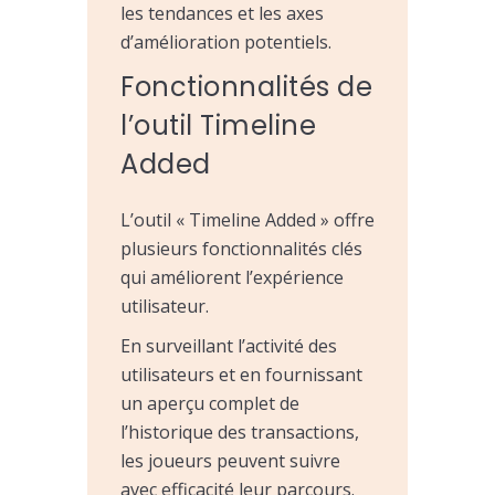
les tendances et les axes
d’amélioration potentiels.
Fonctionnalités de
l’outil Timeline
Added
L’outil « Timeline Added » offre
plusieurs fonctionnalités clés
qui améliorent l’expérience
utilisateur.
En surveillant l’activité des
utilisateurs et en fournissant
un aperçu complet de
l’historique des transactions,
les joueurs peuvent suivre
avec efficacité leur parcours.