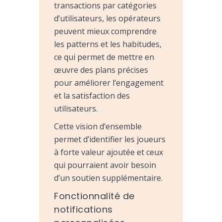
transactions par catégories
d’utilisateurs, les opérateurs
peuvent mieux comprendre
les patterns et les habitudes,
ce qui permet de mettre en
œuvre des plans précises
pour améliorer l’engagement
et la satisfaction des
utilisateurs.
Cette vision d’ensemble
permet d’identifier les joueurs
à forte valeur ajoutée et ceux
qui pourraient avoir besoin
d’un soutien supplémentaire.
Fonctionnalité de
notifications